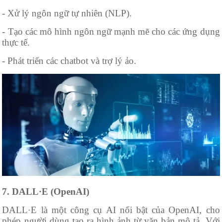
- Xử lý ngôn ngữ tự nhiên (NLP).
- Tạo các mô hình ngôn ngữ mạnh mẽ cho các ứng dụng
thực tế.
- Phát triển các chatbot và trợ lý ảo.
7. DALL·E (OpenAI)
DALL·E là một công cụ AI nổi bật của OpenAI, cho
phép người dùng tạo ra hình ảnh từ văn bản mô tả. Với