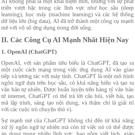
AI không phải là một khái niệm mới, nhưng với sự phát
triển vượt bậc trong các lĩnh vực như học sâu (deep
learning), học máy (machine learning) và các hệ thống
dữ liệu lớn (big data), AI đã trở thành một công cụ mạnh
mẽ với vô số ứng dụng trong đời sống.
II. Các Công Cụ AI Mạnh Nhất Hiện Nay
1. OpenAI (ChatGPT)
OpenAI, với sản phẩm tiêu biểu là ChatGPT, đã tạo ra
một cuộc cách mạng trong việc ứng dụng AI vào giao
tiếp và tương tác với máy tính. ChatGPT là một mô hình
ngôn ngữ dựa trên học sâu, có khả năng hiểu và tạo ra
văn bản tự nhiên. Được huấn luyện trên hàng tỷ văn bản
từ internet, ChatGPT có thể trả lời câu hỏi, viết bài, tạo
mã lập trình, sáng tạo nội dung, và thậm chí là giải trí
với các cuộc trò chuyện thú vị.
Sự mạnh mẽ của ChatGPT không chỉ đến từ khả năng
xử lý ngôn ngữ tự nhiên mà còn từ việc nó có thể được
áp dụng trong nhiều lĩnh vực, bao gồm viết lách, giáo