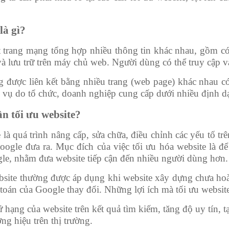
là gì?
 trang mạng tổng hợp nhiều thông tin khác nhau, gồm có 
à lưu trữ trên máy chủ web. Người dùng có thể truy cập v
g được liên kết bằng nhiều trang (web page) khác nhau 
h vụ do tổ chức, doanh nghiệp cung cấp dưới nhiều định 
cần tối ưu website?
 là quá trình nâng cấp, sửa chữa, điều chỉnh các yếu tố
oogle đưa ra. Mục đích của việc tối ưu hóa website là đ
le, nhằm đưa website tiếp cận đến nhiều người dùng hơn.
bsite thường được áp dụng khi website xây dựng chưa hoà
 toán của Google thay đổi. Những lợi ích mà tối ưu websit
ứ hạng của website trên kết quả tìm kiếm, tăng độ uy tín, 
ng hiệu trên thị trường.