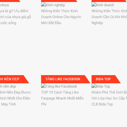
ựa là gì? Ưu điểm
Những Kiến Thức Kinh
Những Kiến Thức Kin
 vời của nhựa giả gỗ
Doanh Online Cho Người
Doanh Cần Có Khi Kh
 cuộc sống
Mới Bắt Đầu
Nghiệp
NH NỀN ĐẸP
TĂNG LIKE FACEBOOK
BIDA TOP
Hình Nền Đẹp Được
TOP 10 Cách Tăng Like
Khám Phá Thế Giới B
hích Nhất Cho Điện
Fanpage Nhanh Nhất Miễn
Với Lớp Học Sơ Cấp 
, Máy Tính
Phí
CLB Bida Top