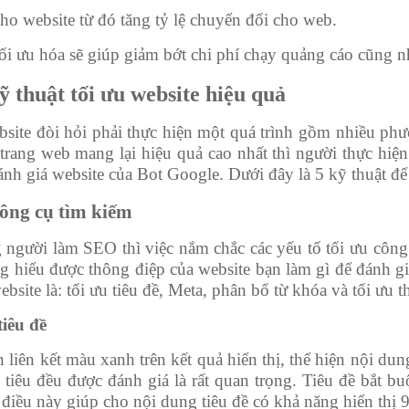
 cho website từ đó tăng tỷ lệ chuyển đổi cho web.
tối ưu hóa sẽ giúp giảm bớt chi phí chạy quảng cáo cũng n
ỹ thuật tối ưu website hiệu quả
bsite đòi hỏi phải thực hiện một quá trình gồm nhiều ph
trang web mang lại hiệu quả cao nhất thì người thực hiện
ánh giá website của Bot Google. Dưới đây là 5 kỹ thuật để
công cụ tìm kiếm
người làm SEO thì việc nắm chắc các yếu tố tối ưu công 
 hiểu được thông điệp của website bạn làm gì để đánh gi
site là: tối ưu tiêu đề, Meta, phân bổ từ khóa và tối ưu th
tiêu đề
n liên kết màu xanh trên kết quả hiển thị, thể hiện nội du
u tiêu đều được đánh giá là rất quan trọng. Tiêu đề bắt b
 điều này giúp cho nội dung tiêu đề có khả năng hiển thị