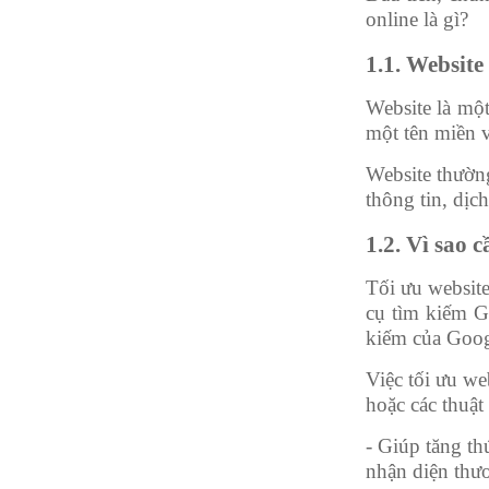
online là gì?
1.1. Website 
Website là một
một tên miền v
Website thườn
thông tin, dịc
1.2. Vì sao 
Tối ưu website
cụ tìm kiếm G
kiếm của Goog
Việc tối ưu we
hoặc các thuật
- Giúp tăng th
nhận diện thươ