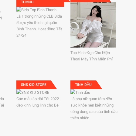
THẠNH
h
Là 1 trong những CLB Bida
ởi
được yêu thích tại quận
Bình Thạnh. Hoạt động Tết
24/24
Top Hình Đẹp Cho Điện
Thoại Máy Tính Miễn Phí
SNS KID STORE
TINH DẦU
ida
Các mẫu áo dài Tết 2022
Là phụ nữ quan tâm đến
Tại
đẹp xinh lung linh cho Bé
sức khỏe nên biết những
công dụng sau của tinh dầu
thiên nhiên