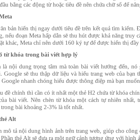
t đầu bằng các động từ hoặc tiêu đề nên chứa chữ số để nâ
 Meta
ăn bản hiển thị ngay dưới tiêu đề trên kết quả tìm kiếm. 
g, nếu đoạn Meta hấp dẫn sẽ thu hút được khả năng truy 
t khác, Meta chỉ nên dưới 160 ký tự để được hiển thị đầy 
ổ từ khóa trong bài viết hợp lý
 là nội dung trọng tâm mà toàn bài viết hướng đến, nó 
i. Google sẽ thu thập dữ liệu và hiểu trang web của bạn
p Google nhanh chóng hiểu được thông điệp mà bạn muốn t
u đề chính thì cần có ít nhất một thẻ H2 chứa từ khóa chí
của bài viết. Nên chèn từ khóa một cách tự nhiên nhất, 
trong bài khoảng 2-3% là tốt nhất.
thẻ Alt
n mô tả nội dung hình ảnh trên trang web, giúp cho công 
. Phần thẻ Alt sẽ đưa ra một ngữ cảnh tương ứng với hình 