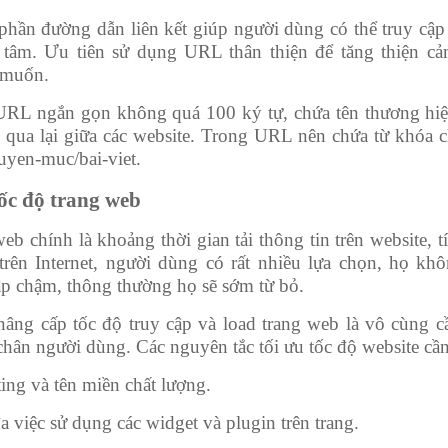
phần đường dẫn liên kết giúp người dùng có thể truy cập
 tâm. Ưu tiên sử dụng URL thân thiện để tăng thiện c
 muốn.
RL ngắn gọn không quá 100 ký tự, chứa tên thương hiệu
 qua lại giữa các website. Trong URL nên chứa từ khóa c
uyen-muc/bai-viet.
tốc độ trang web
eb chính là khoảng thời gian tải thông tin trên website, 
 trên Internet, người dùng có rất nhiều lựa chọn, họ k
ập chậm, thông thường họ sẽ sớm từ bỏ.
nâng cấp tốc độ truy cập và load trang web là vô cùng cần
hân người dùng. Các nguyên tắc tối ưu tốc độ website cần 
ing và tên miền chất lượng.
đa việc sử dụng các widget và plugin trên trang.