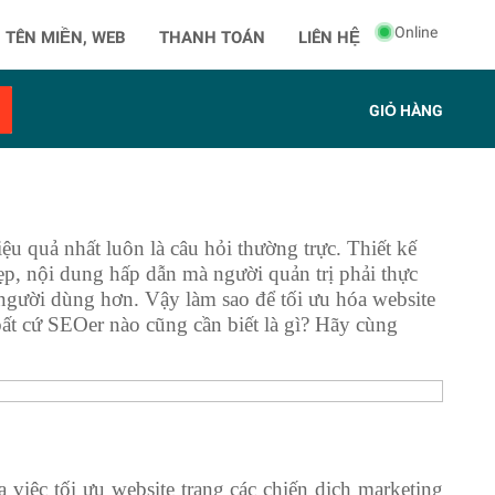
Online
 TÊN MIỀN, WEB
THANH TOÁN
LIÊN HỆ
GIỎ HÀNG
ệu quả nhất luôn là câu hỏi thường trực. Thiết kế
ẹp, nội dung hấp dẫn mà người quản trị phải thực
 người dùng hơn. Vậy làm sao để tối ưu hóa website
bất cứ SEOer nào cũng cần biết là gì? Hãy cùng
ủa việc tối ưu website trang các chiến dịch marketing