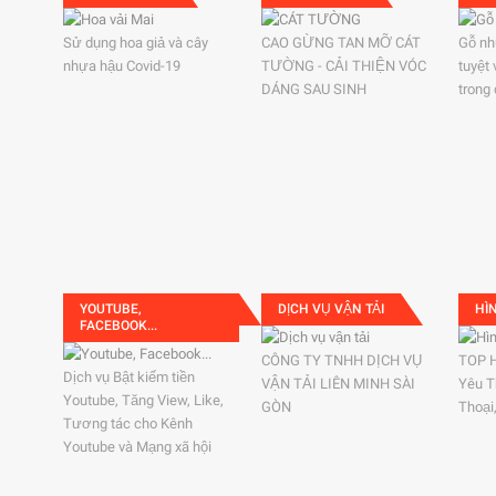
Sử dụng hoa giả và cây
CAO GỪNG TAN MỠ CÁT
Gỗ nh
nhựa hậu Covid-19
TƯỜNG - CẢI THIỆN VÓC
tuyệt
DÁNG SAU SINH
trong
YOUTUBE,
DỊCH VỤ VẬN TẢI
HÌ
FACEBOOK...
CÔNG TY TNHH DỊCH VỤ
TOP 
Dịch vụ Bật kiếm tiền
VẬN TẢI LIÊN MINH SÀI
Yêu T
Youtube, Tăng View, Like,
GÒN
Thoại
Tương tác cho Kênh
Youtube và Mạng xã hội