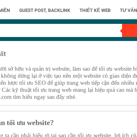
MIỀN
GUEST POST, BACKLINK
THIẾT KẾ WEB
TƯ VẤN
ất
i sở hữu và quản trị website, làm sao để tối ưu website hi
không dừng lại ở việc tạo nên một website có giao diện đ
hiến lược tối ưu SEO để giúp trang web tiếp cận đến nhiều
 Các kỹ thuật tối ưu trang web mang lại hiệu quả cao mà 
om tìm hiểu ngay sau đây nhé.
ần tối ưu website?
g ta cần phải hiểu rõ tại sao cần tối ưu website, lợi ích c