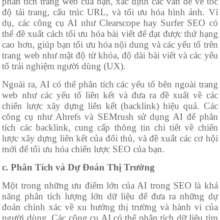
phân tích trang web của bạn, xác định các vấn đề về tốc
độ tải trang, cấu trúc URL, và tối ưu hóa hình ảnh. Ví
dụ, các công cụ AI như Clearscope hay Surfer SEO có
thể đề xuất cách tối ưu hóa bài viết để đạt được thứ hạng
cao hơn, giúp bạn tối ưu hóa nội dung và các yếu tố trên
trang web như mật độ từ khóa, độ dài bài viết và các yếu
tố trải nghiệm người dùng (UX).
Ngoài ra, AI có thể phân tích các yếu tố bên ngoài trang
web như các yếu tố liên kết và đưa ra đề xuất về các
chiến lược xây dựng liên kết (backlink) hiệu quả. Các
công cụ như Ahrefs và SEMrush sử dụng AI để phân
tích các backlink, cung cấp thông tin chi tiết về chiến
lược xây dựng liên kết của đối thủ, và đề xuất các cơ hội
mới để tối ưu hóa chiến lược SEO của bạn.
c. Phân Tích và Dự Đoán Thị Trường
Một trong những ưu điểm lớn của AI trong SEO là khả
năng phân tích lượng lớn dữ liệu để đưa ra những dự
đoán chính xác về xu hướng thị trường và hành vi của
người dùng. Các công cụ AI có thể phân tích dữ liệu tìm