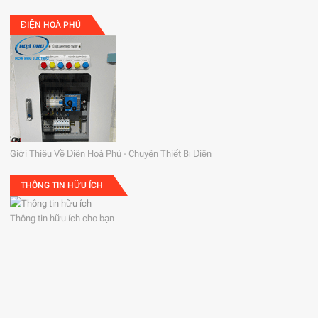
ĐIỆN HOÀ PHÚ
Giới Thiệu Về Điện Hoà Phú - Chuyên Thiết Bị Điện
THÔNG TIN HỮU ÍCH
Thông tin hữu ích cho bạn