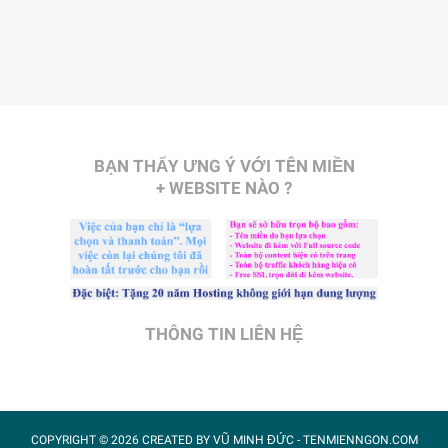
BẠN THẤY ƯNG Ý VỚI TÊN MIỀN
+ WEBSITE NÀO ?
THÔNG TIN LIÊN HỆ
COPYRIGHT ©
2026 CREATED BY
VŨ MINH ĐỨC
- TENMIENNGON.COM