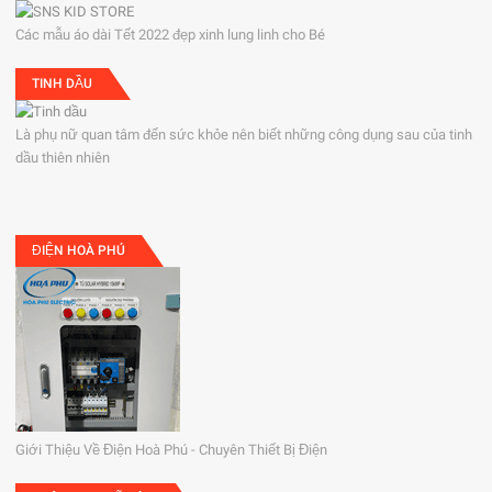
Các mẫu áo dài Tết 2022 đẹp xinh lung linh cho Bé
TINH DẦU
Là phụ nữ quan tâm đến sức khỏe nên biết những công dụng sau của tinh
dầu thiên nhiên
ĐIỆN HOÀ PHÚ
Giới Thiệu Về Điện Hoà Phú - Chuyên Thiết Bị Điện