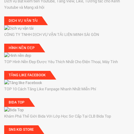
Dịch vụ Bật kiếm tiền Youtube, Tăng View, Like, Tương tác cho Kênh
Youtube và Mạng xã hội
DỊCH VỤ VẬN TẢI
CÔNG TY TNHH DỊCH VỤ VẬN TẢI LIÊN MINH SÀI GÒN
HÌNH NỀN ĐẸP
TOP Hình Nền Đẹp Được Yêu Thích Nhất Cho Điện Thoại, Máy Tính
TĂNG LIKE FACEBOOK
TOP 10 Cách Tăng Like Fanpage Nhanh Nhất Miễn Phí
BIDA TOP
Khám Phá Thế Giới Bida Với Lớp Học Sơ Cấp Tại CLB Bida Top
SNS KID STORE