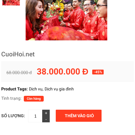
CuoiHoi.net
38.000.000 Đ
68.000.000 đ
-45%
Product Tags:
Dịch vụ
Dịch vụ gia đình
Tình trạng:
Còn hàng
+
SỐ LƯỢNG:
THÊM VÀO GIỎ
-