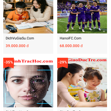
DichVuGiaSu.com
HanoiFC.com
39.000.000 đ
68.000.000 đ
-35%
-29%