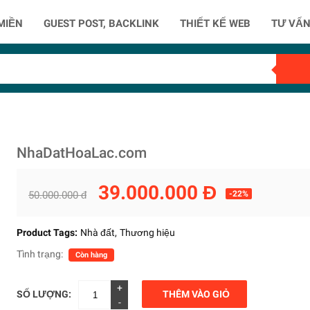
MIỀN
GUEST POST, BACKLINK
THIẾT KẾ WEB
TƯ VẤN
NhaDatHoaLac.com
39.000.000 Đ
50.000.000 đ
-22%
Product Tags:
Nhà đất
Thương hiệu
Tình trạng:
Còn hàng
+
SỐ LƯỢNG:
THÊM VÀO GIỎ
-