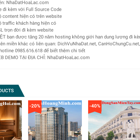
ền: NhaDatHoaLac.com
e đi kèm với Full Source Code
 content hiện có trên website
 traffic khách hàng hiện có
L trọn đời đi kèm website
ỆT bạn được tặng 20 năm hosting không giới hạn dung lượng đi k
 tên miền khác có liên quan: DichVuNhaDat.net, CanHoChungCu.net,
 hotline 0985.616.618 để biết thêm chi tiết
EB DEMO TẠI ĐỊA CHỈ: NhaDatHoaLac.com
DUCTS
-20%
-40%