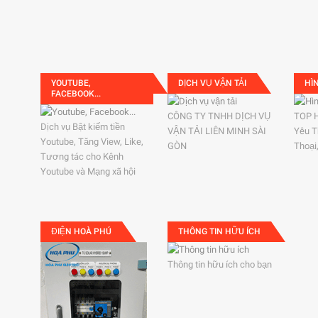
YOUTUBE,
DỊCH VỤ VẬN TẢI
HÌ
FACEBOOK...
CÔNG TY TNHH DỊCH VỤ
TOP 
Dịch vụ Bật kiếm tiền
VẬN TẢI LIÊN MINH SÀI
Yêu T
Youtube, Tăng View, Like,
GÒN
Thoại
Tương tác cho Kênh
Youtube và Mạng xã hội
ĐIỆN HOÀ PHÚ
THÔNG TIN HỮU ÍCH
Thông tin hữu ích cho bạn