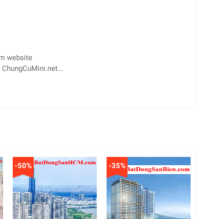
èm website
 ChungCuMini.net...
-50%
-35%