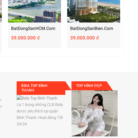
BatDongSanHCM.com
BatDongSanBien.com
39.000.000 đ
39.000.000 đ
BIDA TOP BÌNH
TOP HÌNH ĐẸP
THẠNH
h
Là 1 trong những CLB Bida
ởi
được yêu thích tại quận
Bình Thạnh. Hoạt động Tết
24/24