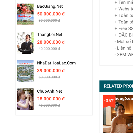
+ Tên mi
BacGiang.net
+ Websit
50.000.000 đ
+ Toàn bộ
80.000.000 đ
+ Toàn bộ
+ Free SS
ThangLoi.net
+ ĐẶC BI
- Một số
28.000.000 đ
- Liên hệ
40.000.000 đ
- XEM W
NhaDatHoaLac.com
39.000.000 đ
50.000.000 đ
RELATED PRO
ChupAnh.net
28.000.000 đ
-35%
45.000.000 đ