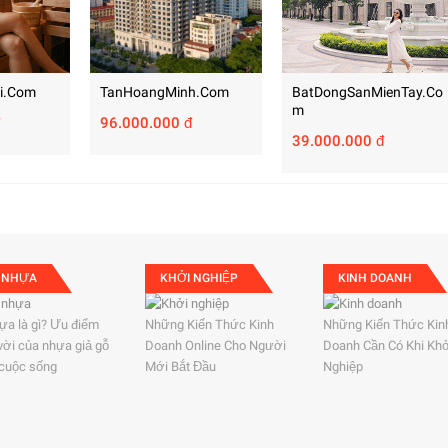
i.com
TanHoangMinh.com
BatDongSanMienTay.co
M
96.000.000 đ
39.000.000 đ
 NHỰA
KHỞI NGHIỆP
KINH DOANH
ựa là gì? Ưu điểm
Những Kiến Thức Kinh
Những Kiến Thức Kin
 vời của nhựa giả gỗ
Doanh Online Cho Người
Doanh Cần Có Khi Kh
 cuộc sống
Mới Bắt Đầu
Nghiệp