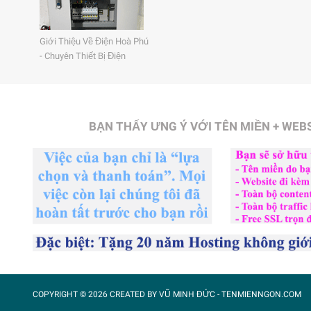
Giới Thiệu Về Điện Hoà Phú
- Chuyên Thiết Bị Điện
BẠN THẤY ƯNG Ý VỚI TÊN MIỀN + WEBS
COPYRIGHT ©
2026 CREATED BY
VŨ MINH ĐỨC
- TENMIENNGON.COM