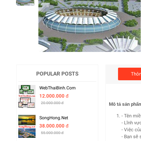
POPULAR POSTS
Thôn
WebThaiBinh.com
12.000.000 đ
20.000.000 đ
Mô tả sản phẩ
- Tên miề
SongHong.net
- Lĩnh vự
38.000.000 đ
- Việc củ
55.000.000 đ
- Bạn sẽ 