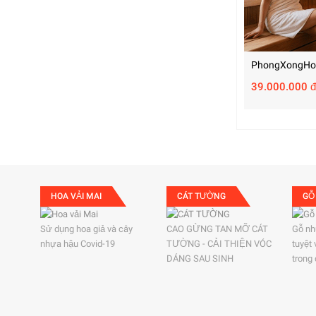
PhongXongHo
39.000.000 đ
HOA VẢI MAI
CÁT TƯỜNG
GỖ
Sử dụng hoa giả và cây
CAO GỪNG TAN MỠ CÁT
Gỗ nh
nhựa hậu Covid-19
TƯỜNG - CẢI THIỆN VÓC
tuyệt
DÁNG SAU SINH
trong