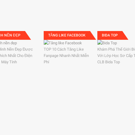
NH NỀN ĐẸP
TĂNG LIKE FACEBOOK
BIDA TOP
Hình Nền Đẹp Được
TOP 10 Cách Tăng Like
Khám Phá Thế Giới B
hích Nhất Cho Điện
Fanpage Nhanh Nhất Miễn
Với Lớp Học Sơ Cấp 
, Máy Tính
Phí
CLB Bida Top