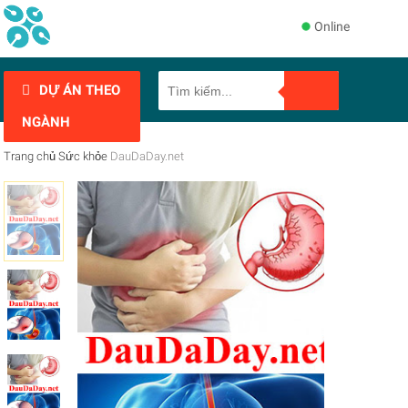
Online
DỰ ÁN THEO
NGÀNH
Trang chủ
Sức khỏe
DauDaDay.net