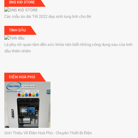
SNS KID STORE
Các mẫu áo dài Tết 2022 đẹp xinh lung linh cho Bé
TINH DẦU
Là phụ nữ quan tâm đến sức khỏe nên biết những công dụng sau của tinh
dầu thiên nhiên
ĐIỆN HOÀ PHÚ
Giới Thiệu Về Điện Hoà Phú - Chuyên Thiết Bị Điện