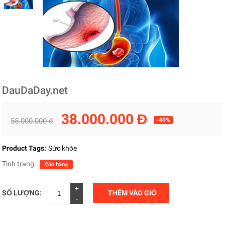
DauDaDay.net
38.000.000 Đ
55.000.000 đ
-40%
Product Tags:
Sức khỏe
Tình trạng:
Còn hàng
+
SỐ LƯỢNG:
THÊM VÀO GIỎ
-