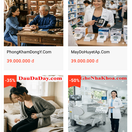
PhongKhamDongY.com
MayDoHuyetAp.com
39.000.000 đ
39.000.000 đ
-35%
-50%