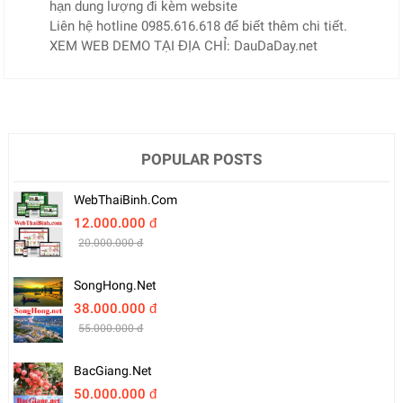
hạn dung lượng đi kèm website
Liên hệ hotline 0985.616.618 để biết thêm chi tiết.
XEM WEB DEMO TẠI ĐỊA CHỈ: DauDaDay.net
POPULAR POSTS
WebThaiBinh.com
12.000.000 đ
20.000.000 đ
SongHong.net
38.000.000 đ
55.000.000 đ
BacGiang.net
50.000.000 đ