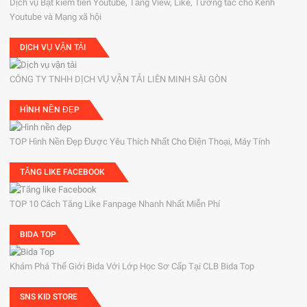
Dịch vụ Bật kiếm tiền Youtube, Tăng View, Like, Tương tác cho Kênh
Youtube và Mạng xã hội
DỊCH VỤ VẬN TẢI
CÔNG TY TNHH DỊCH VỤ VẬN TẢI LIÊN MINH SÀI GÒN
HÌNH NỀN ĐẸP
TOP Hình Nền Đẹp Được Yêu Thích Nhất Cho Điện Thoại, Máy Tính
TĂNG LIKE FACEBOOK
TOP 10 Cách Tăng Like Fanpage Nhanh Nhất Miễn Phí
BIDA TOP
Khám Phá Thế Giới Bida Với Lớp Học Sơ Cấp Tại CLB Bida Top
SNS KID STORE