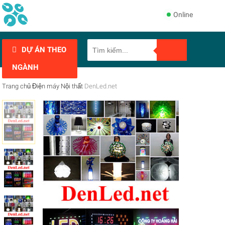
Online
DỰ ÁN THEO
NGÀNH
Trang chủ
Điện máy
Nội thất
DenLed.net