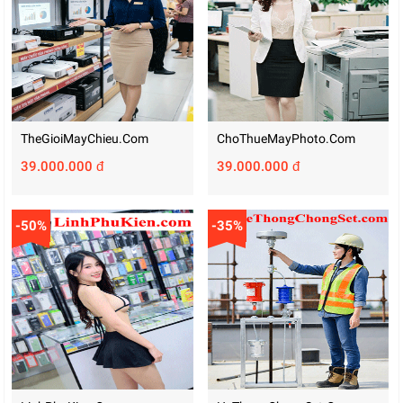
TheGioiMayChieu.com
ChoThueMayPhoto.com
39.000.000 đ
39.000.000 đ
-50%
-35%