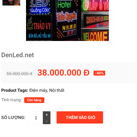
DenLed.net
38.000.000 Đ
55.000.000 đ
-40%
Product Tags:
Điện máy
Nội thất
Tình trạng:
Còn hàng
+
SỐ LƯỢNG:
THÊM VÀO GIỎ
-