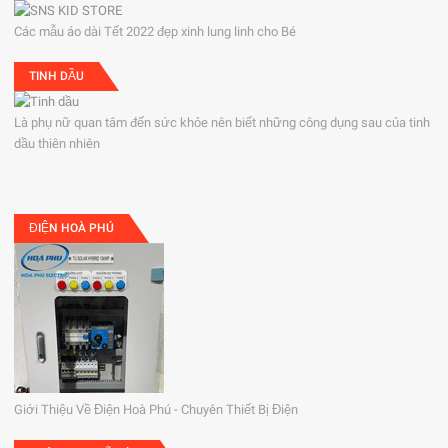
Các mẫu áo dài Tết 2022 đẹp xinh lung linh cho Bé
TINH DẦU
Là phụ nữ quan tâm đến sức khỏe nên biết những công dụng sau của tinh
dầu thiên nhiên
ĐIỆN HOÀ PHÚ
Giới Thiệu Về Điện Hoà Phú - Chuyên Thiết Bị Điện