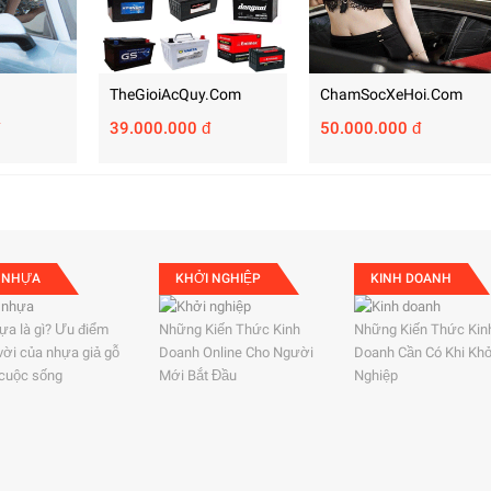
TheGioiAcQuy.com
ChamSocXeHoi.com
39.000.000 đ
50.000.000 đ
 NHỰA
KHỞI NGHIỆP
KINH DOANH
ựa là gì? Ưu điểm
Những Kiến Thức Kinh
Những Kiến Thức Kin
 vời của nhựa giả gỗ
Doanh Online Cho Người
Doanh Cần Có Khi Kh
 cuộc sống
Mới Bắt Đầu
Nghiệp