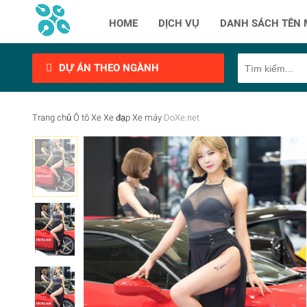
HOME
DỊCH VỤ
DANH SÁCH TÊN 
DỰ ÁN THEO NGÀNH
Trang chủ
Ô tô
Xe
Xe đạp
Xe máy
DoXe.net