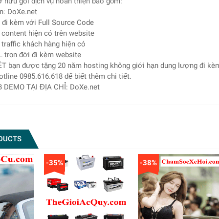
 hữu gói dịch vụ hoàn thiện bao gồm:
n: DoXe.net
 đi kèm với Full Source Code
 content hiện có trên website
 traffic khách hàng hiện có
L trọn đời đi kèm website
ỆT bạn được tặng 20 năm hosting không giới hạn dung lượng đi kè
otline 0985.616.618 để biết thêm chi tiết.
 DEMO TẠI ĐỊA CHỈ: DoXe.net
DUCTS
-35%
-38%