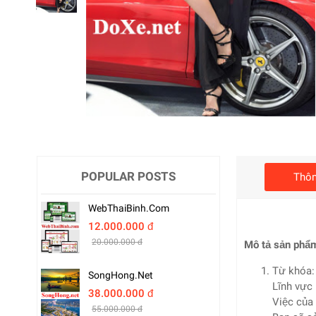
POPULAR POSTS
Thôn
WebThaiBinh.com
12.000.000 đ
20.000.000 đ
Mô tả sản phẩ
Từ khóa: 
SongHong.net
Lĩnh vực 
38.000.000 đ
Việc của 
55.000.000 đ