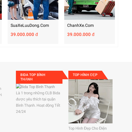
SuaXeLuuDong.com
ChanhXe.com
39.000.000 đ
39.000.000 đ
BIDA TOP BÌNH
TOP HÌNH ĐẸP
THẠNH
h
Là 1 trong những CLB Bida
ởi
được yêu thích tại quận
Bình Thạnh. Hoạt động Tết
24/24
Top Hình Đẹp Cho Điện