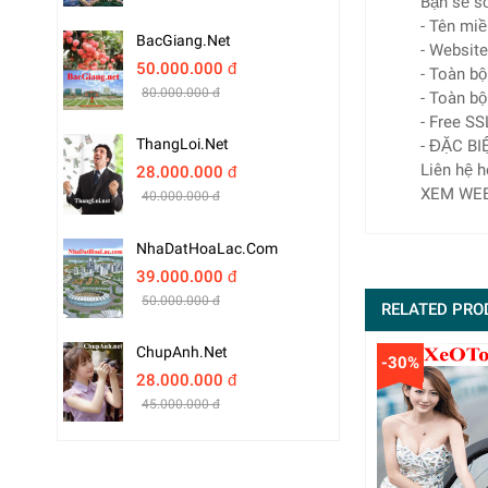
Bạn sẽ sở
- Tên miề
BacGiang.net
- Website
50.000.000 đ
- Toàn bộ
80.000.000 đ
- Toàn bộ
- Free SS
ThangLoi.net
- ĐẶC BI
Liên hệ h
28.000.000 đ
XEM WEB
40.000.000 đ
NhaDatHoaLac.com
39.000.000 đ
50.000.000 đ
RELATED PRO
ChupAnh.net
-30%
28.000.000 đ
45.000.000 đ