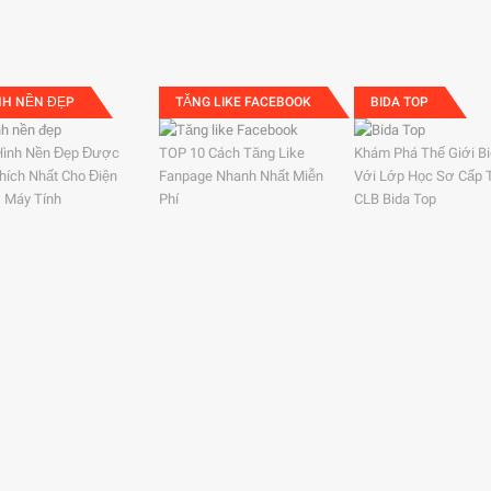
NH NỀN ĐẸP
TĂNG LIKE FACEBOOK
BIDA TOP
Hình Nền Đẹp Được
TOP 10 Cách Tăng Like
Khám Phá Thế Giới B
hích Nhất Cho Điện
Fanpage Nhanh Nhất Miễn
Với Lớp Học Sơ Cấp 
, Máy Tính
Phí
CLB Bida Top