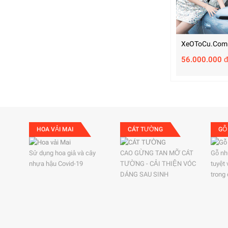
XeOToCu.com
56.000.000 đ
HOA VẢI MAI
CÁT TƯỜNG
GỖ
Sử dụng hoa giả và cây
CAO GỪNG TAN MỠ CÁT
Gỗ nh
nhựa hậu Covid-19
TƯỜNG - CẢI THIỆN VÓC
tuyệt
DÁNG SAU SINH
trong