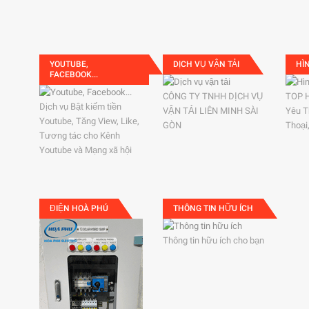
YOUTUBE,
DỊCH VỤ VẬN TẢI
HÌ
FACEBOOK...
CÔNG TY TNHH DỊCH VỤ
TOP 
Dịch vụ Bật kiếm tiền
VẬN TẢI LIÊN MINH SÀI
Yêu T
Youtube, Tăng View, Like,
GÒN
Thoại
Tương tác cho Kênh
Youtube và Mạng xã hội
ĐIỆN HOÀ PHÚ
THÔNG TIN HỮU ÍCH
Thông tin hữu ích cho bạn