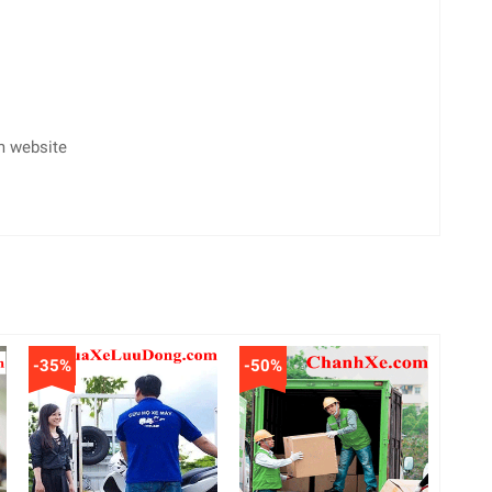
m website
-35%
-50%