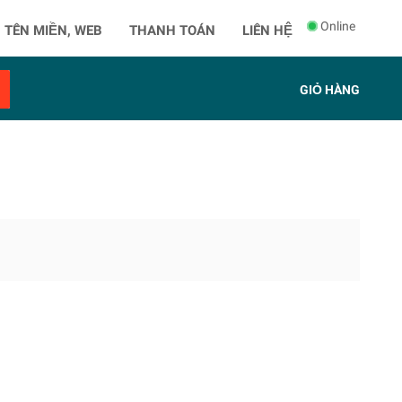
Online
 TÊN MIỀN, WEB
THANH TOÁN
LIÊN HỆ
GIỎ HÀNG
" />