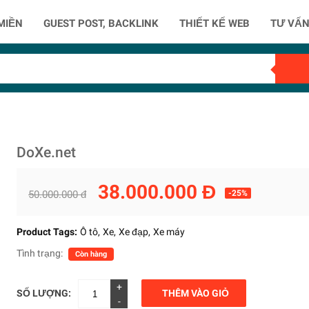
MIỀN
GUEST POST, BACKLINK
THIẾT KẾ WEB
TƯ VẤN
DoXe.net
38.000.000 Đ
50.000.000 đ
-25%
Product Tags:
Ô tô
Xe
Xe đạp
Xe máy
Tình trạng:
Còn hàng
+
SỐ LƯỢNG:
THÊM VÀO GIỎ
-