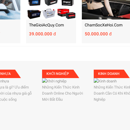
TheGioiAcQuy.com
ChamSocXeHoi.com
39.000.000 đ
50.000.000 đ
 NHỰA
KHỞI NGHIỆP
KINH DOANH
ựa là gì? Ưu điểm
Những Kiến Thức Kinh
Những Kiến Thức Kin
 vời của nhựa giả gỗ
Doanh Online Cho Người
Doanh Cần Có Khi Kh
 cuộc sống
Mới Bắt Đầu
Nghiệp