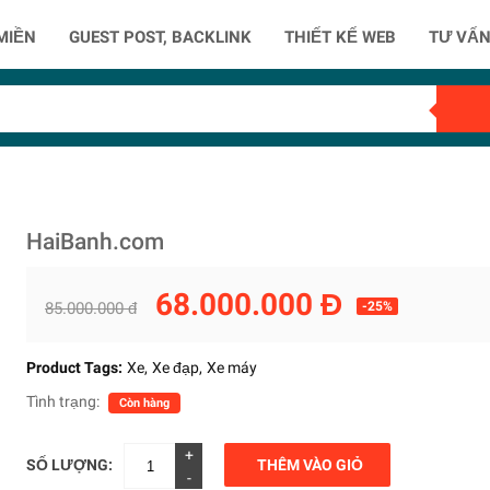
MIỀN
GUEST POST, BACKLINK
THIẾT KẾ WEB
TƯ VẤN
HaiBanh.com
68.000.000 Đ
85.000.000 đ
-25%
Product Tags:
Xe
Xe đạp
Xe máy
Tình trạng:
Còn hàng
+
SỐ LƯỢNG:
THÊM VÀO GIỎ
-