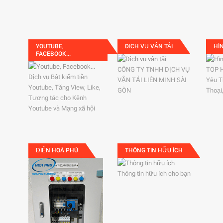
YOUTUBE,
DỊCH VỤ VẬN TẢI
HÌ
FACEBOOK...
CÔNG TY TNHH DỊCH VỤ
TOP 
Dịch vụ Bật kiếm tiền
VẬN TẢI LIÊN MINH SÀI
Yêu T
Youtube, Tăng View, Like,
GÒN
Thoại
Tương tác cho Kênh
Youtube và Mạng xã hội
ĐIỆN HOÀ PHÚ
THÔNG TIN HỮU ÍCH
Thông tin hữu ích cho bạn