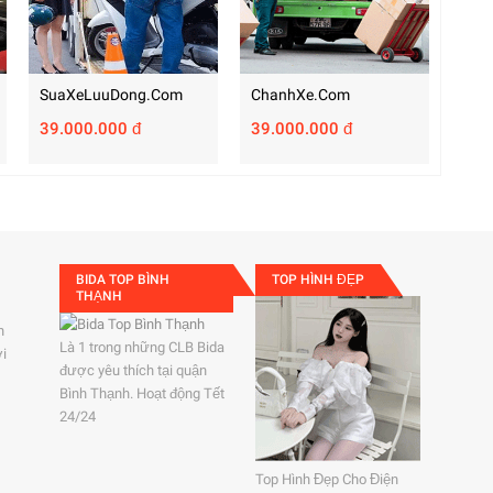
SuaXeLuuDong.com
ChanhXe.com
39.000.000 đ
39.000.000 đ
BIDA TOP BÌNH
TOP HÌNH ĐẸP
THẠNH
h
Là 1 trong những CLB Bida
ởi
được yêu thích tại quận
Bình Thạnh. Hoạt động Tết
24/24
Top Hình Đẹp Cho Điện