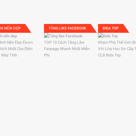
NH NỀN ĐẸP
TĂNG LIKE FACEBOOK
BIDA TOP
Hình Nền Đẹp Được
TOP 10 Cách Tăng Like
Khám Phá Thế Giới B
hích Nhất Cho Điện
Fanpage Nhanh Nhất Miễn
Với Lớp Học Sơ Cấp 
, Máy Tính
Phí
CLB Bida Top