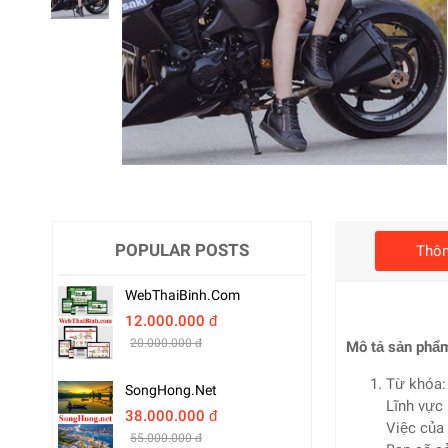
POPULAR POSTS
Thôn
WebThaiBinh.com
12.000.000 đ
20.000.000 đ
Mô tả sản phẩ
Từ khóa:
SongHong.net
Lĩnh vực
38.000.000 đ
Việc của 
55.000.000 đ