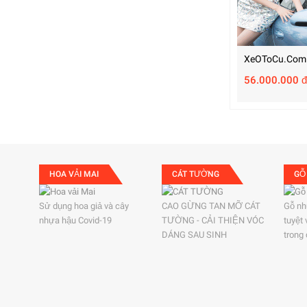
XeOToCu.com
56.000.000 đ
HOA VẢI MAI
CÁT TƯỜNG
GỖ
Sử dụng hoa giả và cây
CAO GỪNG TAN MỠ CÁT
Gỗ nh
nhựa hậu Covid-19
TƯỜNG - CẢI THIỆN VÓC
tuyệt
DÁNG SAU SINH
trong