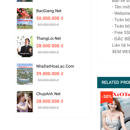
Bạn sẽ sở
- Tên mi
BacGiang.net
- Website
50.000.000 đ
- Toàn bộ
80.000.000 đ
- Toàn bộ
- Free SS
ThangLoi.net
- ĐẶC BI
Liên hệ h
28.000.000 đ
XEM WEB 
40.000.000 đ
NhaDatHoaLac.com
39.000.000 đ
50.000.000 đ
RELATED PRO
ChupAnh.net
-30%
28.000.000 đ
45.000.000 đ