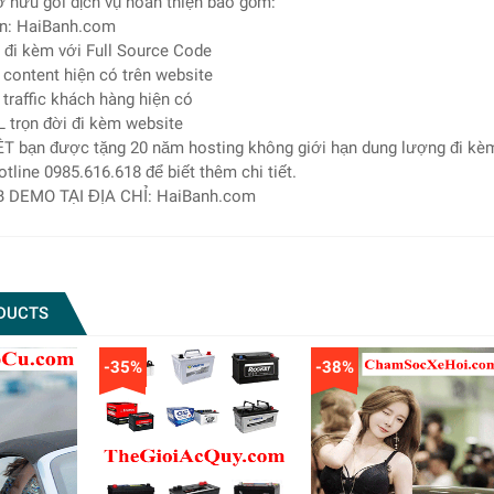
 hữu gói dịch vụ hoàn thiện bao gồm:
ền: HaiBanh.com
 đi kèm với Full Source Code
 content hiện có trên website
 traffic khách hàng hiện có
L trọn đời đi kèm website
ỆT bạn được tặng 20 năm hosting không giới hạn dung lượng đi kè
otline 0985.616.618 để biết thêm chi tiết.
DEMO TẠI ĐỊA CHỈ: HaiBanh.com
DUCTS
-35%
-38%