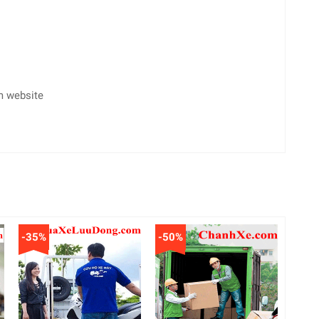
m website
-35%
-50%