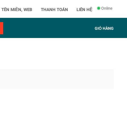
Online
 TÊN MIỀN, WEB
THANH TOÁN
LIÊN HỆ
GIỎ HÀNG
" />