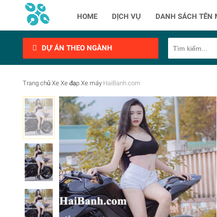
HOME
DỊCH VỤ
DANH SÁCH TÊN 
DỰ ÁN THEO NGÀNH
Trang chủ
Xe
Xe đạp
Xe máy
HaiBanh.com