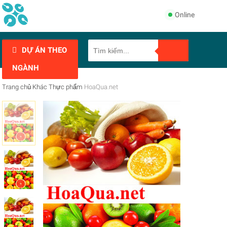
Online
DỰ ÁN THEO
NGÀNH
Trang chủ
Khác
Thực phẩm
HoaQua.net