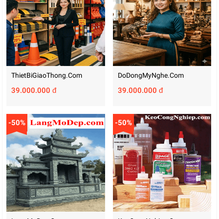
ThietBiGiaoThong.com
DoDongMyNghe.com
39.000.000 đ
39.000.000 đ
-50%
-50%