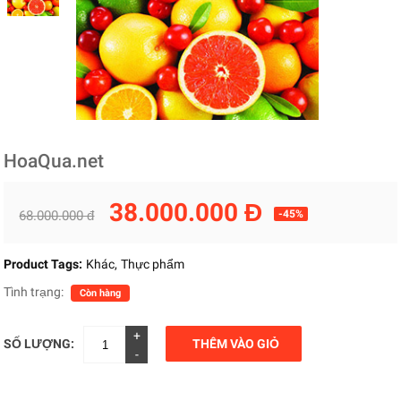
HoaQua.net
38.000.000 Đ
68.000.000 đ
-45%
Product Tags:
Khác
Thực phẩm
Tình trạng:
Còn hàng
+
SỐ LƯỢNG:
THÊM VÀO GIỎ
-