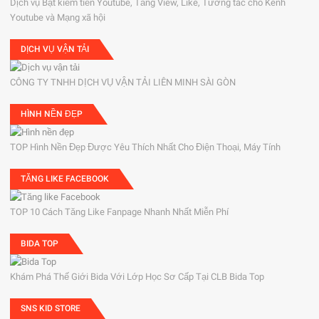
Dịch vụ Bật kiếm tiền Youtube, Tăng View, Like, Tương tác cho Kênh
Youtube và Mạng xã hội
DỊCH VỤ VẬN TẢI
CÔNG TY TNHH DỊCH VỤ VẬN TẢI LIÊN MINH SÀI GÒN
HÌNH NỀN ĐẸP
TOP Hình Nền Đẹp Được Yêu Thích Nhất Cho Điện Thoại, Máy Tính
TĂNG LIKE FACEBOOK
TOP 10 Cách Tăng Like Fanpage Nhanh Nhất Miễn Phí
BIDA TOP
Khám Phá Thế Giới Bida Với Lớp Học Sơ Cấp Tại CLB Bida Top
SNS KID STORE