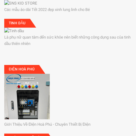
Các mẫu áo dài Tết 2022 đẹp xinh lung linh cho Bé
TINH DẦU
Là phụ nữ quan tâm đến sức khỏe nên biết những công dụng sau của tinh
dầu thiên nhiên
ĐIỆN HOÀ PHÚ
Giới Thiệu Về Điện Hoà Phú - Chuyên Thiết Bị Điện