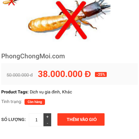
PhongChongMoi.com
38.000.000 Đ
50.000.000 đ
-25%
Product Tags:
Dịch vụ gia đình
Khác
Tình trạng:
Còn hàng
+
SỐ LƯỢNG:
THÊM VÀO GIỎ
-