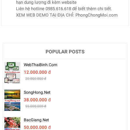
hạn dung lượng đi kèm website
Liên hệ hotline 0985.616.618 để biết thêm chi tiết.
XEM WEB DEMO TẠI ĐỊA CHỈ: PhongChongMoi.com
POPULAR POSTS
WebThaiBinh.com
12.000.000 đ
20.000.000 đ
SongHong.net
38.000.000 đ
55.000.000 đ
BacGiang.net
50.000.000 đ