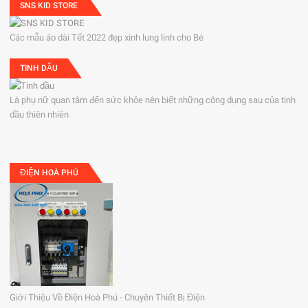
SNS KID STORE
Các mẫu áo dài Tết 2022 đẹp xinh lung linh cho Bé
TINH DẦU
Là phụ nữ quan tâm đến sức khỏe nên biết những công dụng sau của tinh
dầu thiên nhiên
ĐIỆN HOÀ PHÚ
Giới Thiệu Về Điện Hoà Phú - Chuyên Thiết Bị Điện