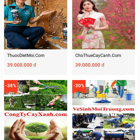
ThuocDietMoi.com
ChoThueCayCanh.com
39.000.000 đ
39.000.000 đ
-38%
-30%