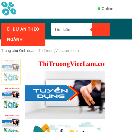
Online
DỰ ÁN THEO
NGÀNH
Trang chủ
Kinh doanh
ThiTruongViecLam.com