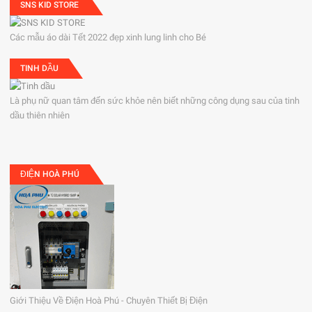
SNS KID STORE
Các mẫu áo dài Tết 2022 đẹp xinh lung linh cho Bé
TINH DẦU
Là phụ nữ quan tâm đến sức khỏe nên biết những công dụng sau của tinh
dầu thiên nhiên
ĐIỆN HOÀ PHÚ
Giới Thiệu Về Điện Hoà Phú - Chuyên Thiết Bị Điện