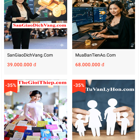
SanGiaoDichVang.com
MuaBanTienAo.com
39.000.000 đ
68.000.000 đ
-35%
-35%