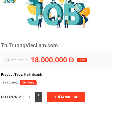
ThiTruongViecLam.com
18.000.000 Đ
25.000.000 đ
-30%
Product Tags:
Kinh doanh
Tình trạng:
Còn hàng
+
SỐ LƯỢNG:
THÊM VÀO GIỎ
-