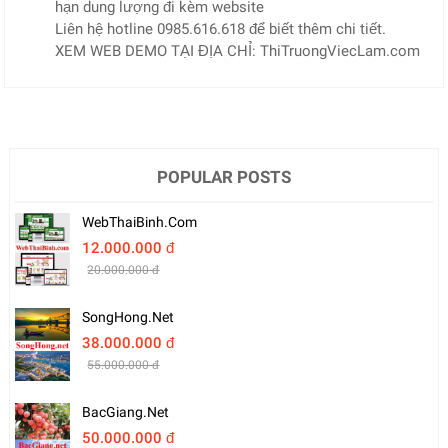
hạn dung lượng đi kèm website
Liên hệ hotline 0985.616.618 để biết thêm chi tiết.
XEM WEB DEMO TẠI ĐỊA CHỈ: ThiTruongViecLam.com
POPULAR POSTS
WebThaiBinh.com
12.000.000 đ
20.000.000 đ
SongHong.net
38.000.000 đ
55.000.000 đ
BacGiang.net
50.000.000 đ