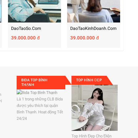
DaoTaoSo.com
DaoTaoKinhDoanh.com
39.000.000 đ
39.000.000 đ
BIDA TOP BÌNH
TOP HÌNH ĐẸP
THẠNH
h
Là 1 trong những CLB Bida
ởi
được yêu thích tại quận
Bình Thạnh. Hoạt động Tết
24/24
Top Hình Đẹp Cho Điện