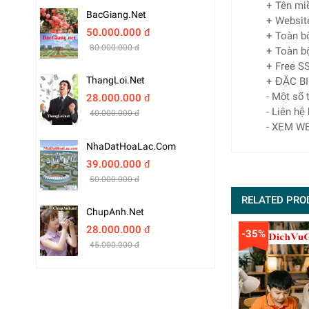
+ Tên m
BacGiang.net
+ Websit
50.000.000 đ
+ Toàn bộ
80.000.000 đ
+ Toàn bộ
+ Free SS
ThangLoi.net
+ ĐẶC BI
- Một số
28.000.000 đ
- Liên hệ
40.000.000 đ
- XEM W
NhaDatHoaLac.com
39.000.000 đ
50.000.000 đ
RELATED PRO
ChupAnh.net
28.000.000 đ
-35%
45.000.000 đ