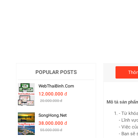
POPULAR POSTS
Thôn
WebThaiBinh.com
12.000.000 đ
20.000.000 đ
Mô tả sản phẩ
- Từ khó
SongHong.net
- Lĩnh v
38.000.000 đ
- Việc củ
55.000.000 đ
- Bạn sẽ 