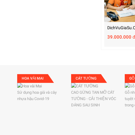
DichVuGiaSu.
39.000.000 đ
HOA VẢI MAI
CÁT TƯỜNG
GỖ
Sử dụng hoa giả và cây
CAO GỪNG TAN MỠ CÁT
Gỗ nh
nhựa hậu Covid-19
TƯỜNG - CẢI THIỆN VÓC
tuyệt
DÁNG SAU SINH
trong