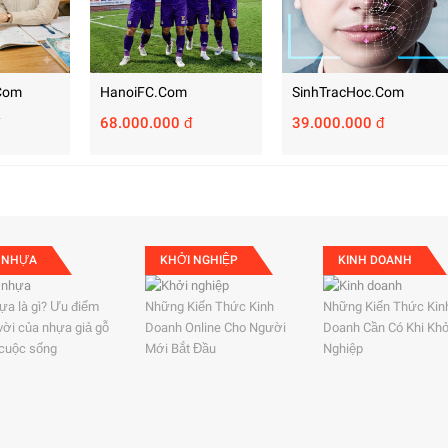
com
HanoiFC.com
SinhTracHoc.com
68.000.000 đ
39.000.000 đ
 NHỰA
KHỞI NGHIỆP
KINH DOANH
ựa là gì? Ưu điểm
Những Kiến Thức Kinh
Những Kiến Thức Kin
 vời của nhựa giả gỗ
Doanh Online Cho Người
Doanh Cần Có Khi Kh
 cuộc sống
Mới Bắt Đầu
Nghiệp