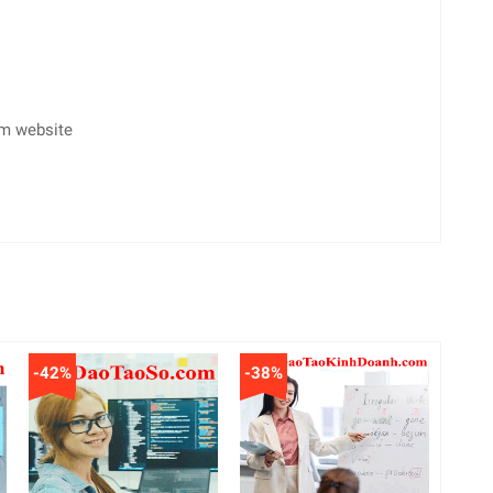
èm website
-42%
-38%