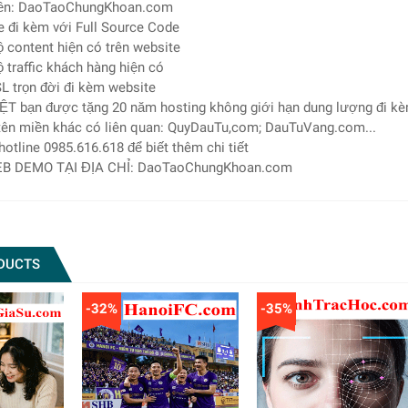
iền: DaoTaoChungKhoan.com
e đi kèm với Full Source Code
 content hiện có trên website
 traffic khách hàng hiện có
L trọn đời đi kèm website
ỆT bạn được tặng 20 năm hosting không giới hạn dung lượng đi k
 tên miền khác có liên quan: QuyDauTu,com; DauTuVang.com...
 hotline 0985.616.618 để biết thêm chi tiết
EB DEMO TẠI ĐỊA CHỈ: DaoTaoChungKhoan.com
DUCTS
-32%
-35%