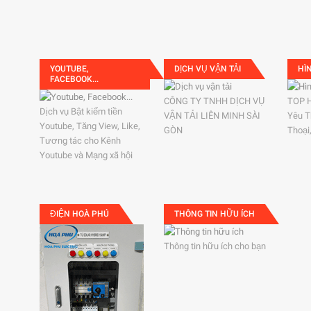
YOUTUBE,
DỊCH VỤ VẬN TẢI
HÌ
FACEBOOK...
CÔNG TY TNHH DỊCH VỤ
TOP 
Dịch vụ Bật kiếm tiền
VẬN TẢI LIÊN MINH SÀI
Yêu T
Youtube, Tăng View, Like,
GÒN
Thoại
Tương tác cho Kênh
Youtube và Mạng xã hội
ĐIỆN HOÀ PHÚ
THÔNG TIN HỮU ÍCH
Thông tin hữu ích cho bạn