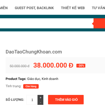
MIỀN
GUEST POST, BACKLINK
THIẾT KẾ WEB
TƯ VẤN
DaoTaoChungKhoan.com
38.000.000 Đ
50.000.000 đ
-30%
Product Tags:
Giáo dục
Kinh doanh
Tình trạng:
Còn hàng
+
SỐ LƯỢNG:
THÊM VÀO GIỎ
-