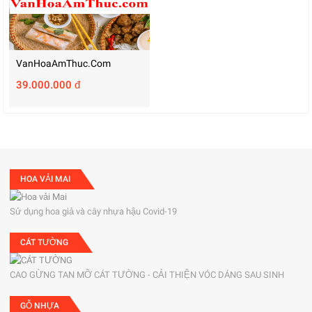
VanHoaAmThuc.com
39.000.000 đ
HOA VẢI MAI
Sử dụng hoa giả và cây nhựa hậu Covid-19
CÁT TƯỜNG
CAO GỪNG TAN MỠ CÁT TƯỜNG - CẢI THIỆN VÓC DÁNG SAU SINH
GỖ NHỰA