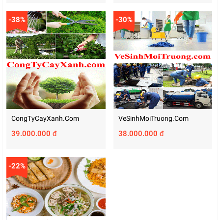
-38%
-30%
CongTyCayXanh.com
VeSinhMoiTruong.com
39.000.000 đ
38.000.000 đ
-22%