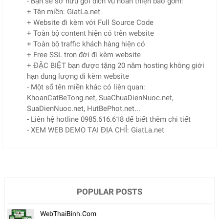
- Bạn sẽ sở hữu gói dịch vụ hoàn thiện bao gồm:
+ Tên miền: GiatLa.net
+ Website đi kèm với Full Source Code
+ Toàn bộ content hiện có trên website
+ Toàn bộ traffic khách hàng hiện có
+ Free SSL trọn đời đi kèm website
+ ĐẶC BIỆT bạn được tặng 20 năm hosting không giới
hạn dung lượng đi kèm website
- Một số tên miền khác có liên quan:
KhoanCatBeTong.net, SuaChuaDienNuoc.net,
SuaDienNuoc.net, HutBePhot.net...
- Liên hệ hotline 0985.616.618 để biết thêm chi tiết
- XEM WEB DEMO TẠI ĐỊA CHỈ: GiatLa.net
POPULAR POSTS
WebThaiBinh.com