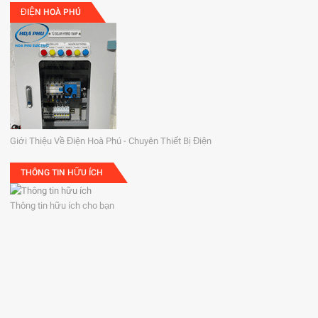
ĐIỆN HOÀ PHÚ
Giới Thiệu Về Điện Hoà Phú - Chuyên Thiết Bị Điện
THÔNG TIN HỮU ÍCH
Thông tin hữu ích cho bạn