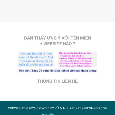
BẠN THẤY ƯNG Ý VỚI TÊN MIỀN
+ WEBSITE NÀO ?
THÔNG TIN LIÊN HỆ
COPYRIGHT ©
2026 CREATED BY
VŨ MINH ĐỨC
- TENMIENNGON.COM