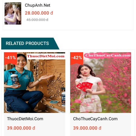
ChupAnh.net
28.000.000 đ
45.000.000 đ
RELATED PRODUCTS
-41%
-42%
ThuocDietMoi.com
ChoThueCayCanh.com
39.000.000 đ
39.000.000 đ