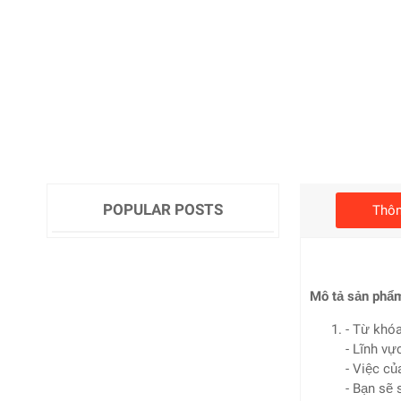
POPULAR POSTS
Thôn
Mô tả sản phẩ
- Từ khóa
- Lĩnh vự
- Việc củ
- Bạn sẽ 