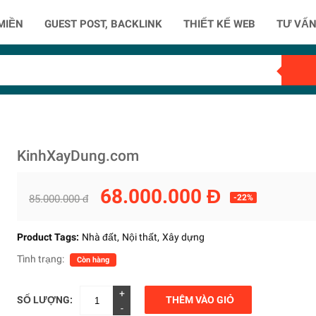
MIỀN
GUEST POST, BACKLINK
THIẾT KẾ WEB
TƯ VẤN
KinhXayDung.com
68.000.000 Đ
85.000.000 đ
-22%
Product Tags:
Nhà đất
Nội thất
Xây dựng
Tình trạng:
Còn hàng
+
SỐ LƯỢNG:
THÊM VÀO GIỎ
-