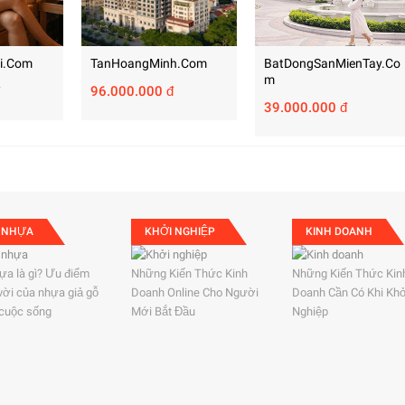
i.com
TanHoangMinh.com
BatDongSanMienTay.co
M
96.000.000 đ
39.000.000 đ
 NHỰA
KHỞI NGHIỆP
KINH DOANH
ựa là gì? Ưu điểm
Những Kiến Thức Kinh
Những Kiến Thức Kin
 vời của nhựa giả gỗ
Doanh Online Cho Người
Doanh Cần Có Khi Kh
 cuộc sống
Mới Bắt Đầu
Nghiệp