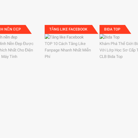
NH NỀN ĐẸP
TĂNG LIKE FACEBOOK
BIDA TOP
Hình Nền Đẹp Được
TOP 10 Cách Tăng Like
Khám Phá Thế Giới B
hích Nhất Cho Điện
Fanpage Nhanh Nhất Miễn
Với Lớp Học Sơ Cấp 
, Máy Tính
Phí
CLB Bida Top