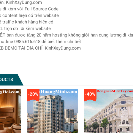
ền: KinhXayDung.com
e đi kèm với Full Source Code
 content hiện có trên website
 traffic khách hàng hiện có
L trọn đời đi kèm website
ỆT bạn được tặng 20 năm hosting không giới hạn dung lượng đi k
 hotline 0985.616.618 để biết thêm chi tiết
B DEMO TẠI ĐỊA CHỈ: KinhXayDung.com
DUCTS
-20%
-40%