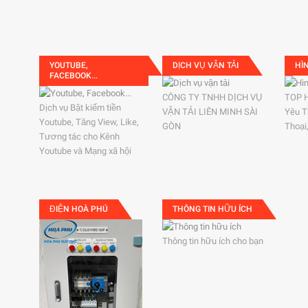
YOUTUBE,
DỊCH VỤ VẬN TẢI
HÌ
FACEBOOK...
CÔNG TY TNHH DỊCH VỤ
TOP 
Dịch vụ Bật kiếm tiền
VẬN TẢI LIÊN MINH SÀI
Yêu T
Youtube, Tăng View, Like,
GÒN
Thoại
Tương tác cho Kênh
Youtube và Mạng xã hội
ĐIỆN HOÀ PHÚ
THÔNG TIN HỮU ÍCH
Thông tin hữu ích cho bạn