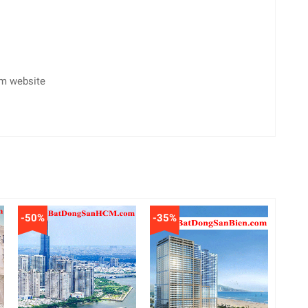
èm website
-50%
-35%