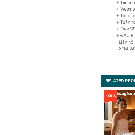
+ Tên mi
+ Websit
+ Toàn bộ
+ Toàn bộ
+ Free SS
+ ĐẶC BI
- Liên hệ
- XEM WE
RELATED PRO
-35%