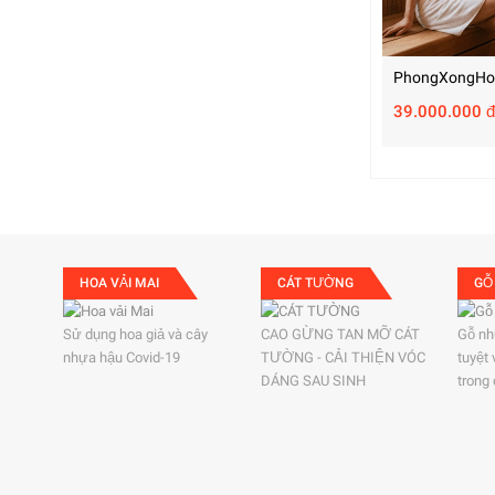
PhongXongHo
39.000.000 đ
HOA VẢI MAI
CÁT TƯỜNG
GỖ
Sử dụng hoa giả và cây
CAO GỪNG TAN MỠ CÁT
Gỗ nh
nhựa hậu Covid-19
TƯỜNG - CẢI THIỆN VÓC
tuyệt
DÁNG SAU SINH
trong