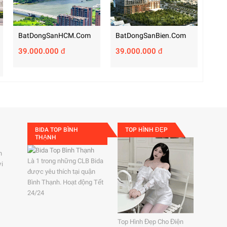
BatDongSanHCM.com
BatDongSanBien.com
39.000.000 đ
39.000.000 đ
BIDA TOP BÌNH
TOP HÌNH ĐẸP
THẠNH
h
Là 1 trong những CLB Bida
ởi
được yêu thích tại quận
Bình Thạnh. Hoạt động Tết
24/24
Top Hình Đẹp Cho Điện