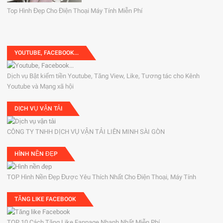
Top Hình Đẹp Cho Điện Thoại Máy Tính Miễn Phí
YOUTUBE, FACEBOOK...
Dịch vụ Bật kiếm tiền Youtube, Tăng View, Like, Tương tác cho Kênh
Youtube và Mạng xã hội
DỊCH VỤ VẬN TẢI
CÔNG TY TNHH DỊCH VỤ VẬN TẢI LIÊN MINH SÀI GÒN
HÌNH NỀN ĐẸP
TOP Hình Nền Đẹp Được Yêu Thích Nhất Cho Điện Thoại, Máy Tính
TĂNG LIKE FACEBOOK
TOP 10 Cách Tăng Like Fanpage Nhanh Nhất Miễn Phí