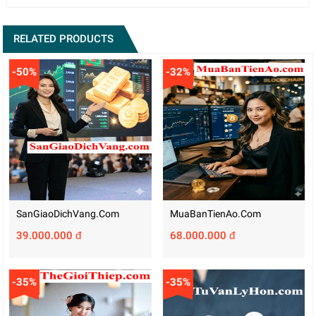
RELATED PRODUCTS
-50%
-32%
SanGiaoDichVang.com
MuaBanTienAo.com
39.000.000 đ
68.000.000 đ
-35%
-35%