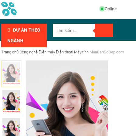
Online
DỰ ÁN THEO
NGÀNH
Trang chủ
Công nghệ
Điện máy
Điện thoại
Máy tính
MuaBanSoDep.com