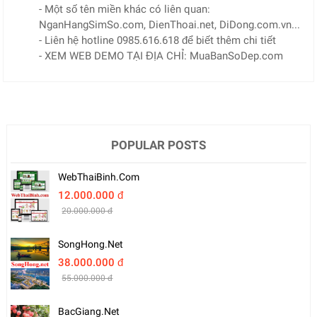
- Một số tên miền khác có liên quan:
NganHangSimSo.com, DienThoai.net, DiDong.com.vn...
- Liên hệ hotline 0985.616.618 để biết thêm chi tiết
- XEM WEB DEMO TẠI ĐỊA CHỈ: MuaBanSoDep.com
POPULAR POSTS
WebThaiBinh.com
12.000.000 đ
20.000.000 đ
SongHong.net
38.000.000 đ
55.000.000 đ
BacGiang.net