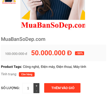
MuaBanSoDep.com
50.000.000 Đ
100.000.000 đ
-50%
Product Tags:
Công nghệ
Điện máy
Điện thoại
Máy tính
Tình trạng:
Còn hàng
+
SỐ LƯỢNG:
THÊM VÀO GIỎ
-