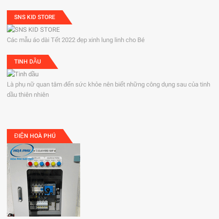
SNS KID STORE
Các mẫu áo dài Tết 2022 đẹp xinh lung linh cho Bé
TINH DẦU
Là phụ nữ quan tâm đến sức khỏe nên biết những công dụng sau của tinh
dầu thiên nhiên
ĐIỆN HOÀ PHÚ