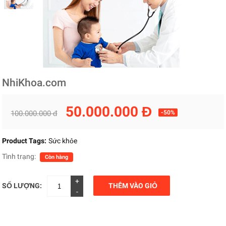
NhiKhoa.com
50.000.000 Đ
100.000.000 đ
-50%
Product Tags:
Sức khỏe
Tình trạng:
Còn hàng
+
SỐ LƯỢNG:
THÊM VÀO GIỎ
-