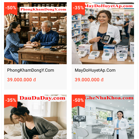
-50%
-35%
PhongKhamDongY.com
MayDoHuyetAp.com
39.000.000 đ
39.000.000 đ
-35%
-50%