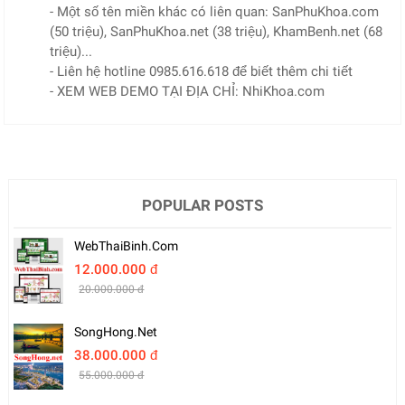
- Một số tên miền khác có liên quan: SanPhuKhoa.com
(50 triệu), SanPhuKhoa.net (38 triệu), KhamBenh.net (68
triệu)...
- Liên hệ hotline 0985.616.618 để biết thêm chi tiết
- XEM WEB DEMO TẠI ĐỊA CHỈ: NhiKhoa.com
POPULAR POSTS
WebThaiBinh.com
12.000.000 đ
20.000.000 đ
SongHong.net
38.000.000 đ
55.000.000 đ