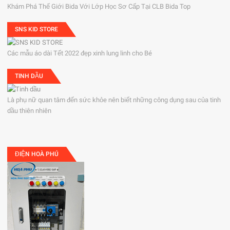
Khám Phá Thế Giới Bida Với Lớp Học Sơ Cấp Tại CLB Bida Top
SNS KID STORE
Các mẫu áo dài Tết 2022 đẹp xinh lung linh cho Bé
TINH DẦU
Là phụ nữ quan tâm đến sức khỏe nên biết những công dụng sau của tinh
dầu thiên nhiên
ĐIỆN HOÀ PHÚ