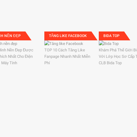
NH NỀN ĐẸP
TĂNG LIKE FACEBOOK
BIDA TOP
Hình Nền Đẹp Được
TOP 10 Cách Tăng Like
Khám Phá Thế Giới B
hích Nhất Cho Điện
Fanpage Nhanh Nhất Miễn
Với Lớp Học Sơ Cấp 
, Máy Tính
Phí
CLB Bida Top