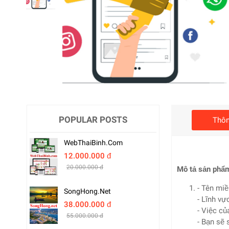
POPULAR POSTS
Thôn
WebThaiBinh.com
12.000.000 đ
20.000.000 đ
Mô tả sản phẩ
- Tên miề
SongHong.net
- Lĩnh vự
38.000.000 đ
- Việc củ
55.000.000 đ
- Bạn sẽ 