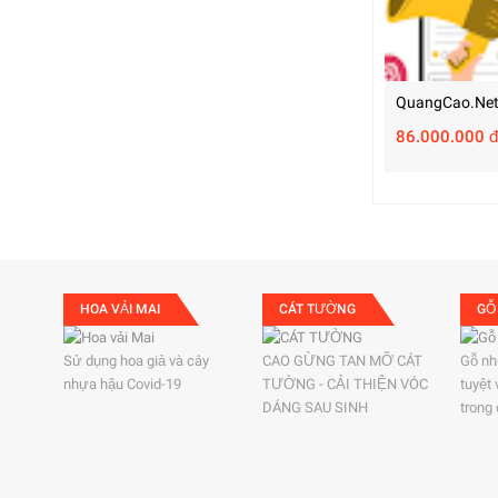
QuangCao.ne
86.000.000 đ
HOA VẢI MAI
CÁT TƯỜNG
GỖ
Sử dụng hoa giả và cây
CAO GỪNG TAN MỠ CÁT
Gỗ nh
nhựa hậu Covid-19
TƯỜNG - CẢI THIỆN VÓC
tuyệt
DÁNG SAU SINH
trong