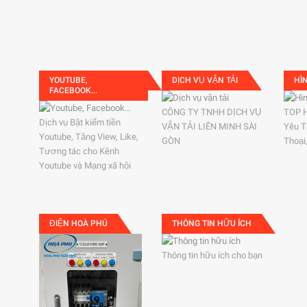
YOUTUBE,
DỊCH VỤ VẬN TẢI
HÌ
FACEBOOK...
CÔNG TY TNHH DỊCH VỤ
TOP 
Dịch vụ Bật kiếm tiền
VẬN TẢI LIÊN MINH SÀI
Yêu T
Youtube, Tăng View, Like,
GÒN
Thoại
Tương tác cho Kênh
Youtube và Mạng xã hội
ĐIỆN HOÀ PHÚ
THÔNG TIN HỮU ÍCH
Thông tin hữu ích cho bạn