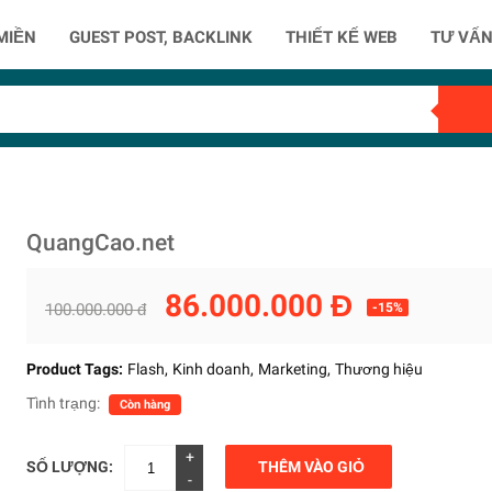
MIỀN
GUEST POST, BACKLINK
THIẾT KẾ WEB
TƯ VẤN
QuangCao.net
86.000.000 Đ
100.000.000 đ
-15%
Product Tags:
Flash
Kinh doanh
Marketing
Thương hiệu
Tình trạng:
Còn hàng
+
SỐ LƯỢNG:
THÊM VÀO GIỎ
-