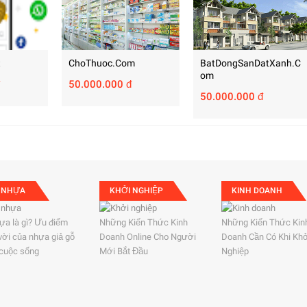
t
ChoThuoc.com
BatDongSanDatXanh.c
Om
50.000.000 đ
50.000.000 đ
 NHỰA
KHỞI NGHIỆP
KINH DOANH
ựa là gì? Ưu điểm
Những Kiến Thức Kinh
Những Kiến Thức Kin
 vời của nhựa giả gỗ
Doanh Online Cho Người
Doanh Cần Có Khi Kh
 cuộc sống
Mới Bắt Đầu
Nghiệp