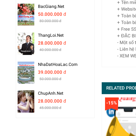
+ Tên mi
BacGiang.net
+ Websit
50.000.000 đ
+ Toàn bộ
80.000.000 đ
+ Toàn bộ
+ Free SS
ThangLoi.net
+ ĐẶC BI
- Một số
28.000.000 đ
- Liên hệ
40.000.000 đ
- XEM WE
NhaDatHoaLac.com
39.000.000 đ
50.000.000 đ
RELATED PRO
ChupAnh.net
28.000.000 đ
-15%
45.000.000 đ