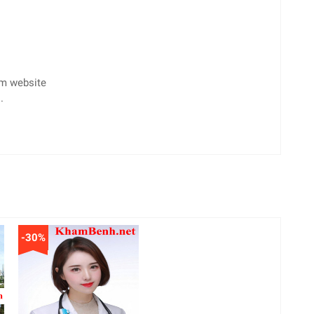
èm website
.
-30%