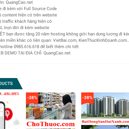
ền: QuangCao.net
e đi kèm với Full Source Code
 content hiện có trên website
 traffic khách hàng hiện có
L trọn đời đi kèm website
ỆT bạn được tặng 20 năm hosting không giới hạn dung lượng đi k
 tên miền khác có liên quan: VietBai.com, KienThucKinhDoanh.com..
 hotline 0985.616.618 để biết thêm chi tiết
B DEMO TẠI ĐỊA CHỈ: QuangCao.net
DUCTS
-38%
-38%