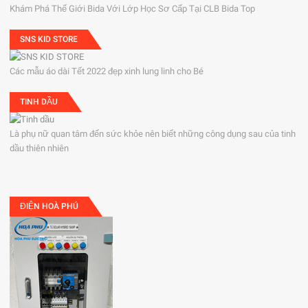
Khám Phá Thế Giới Bida Với Lớp Học Sơ Cấp Tại CLB Bida Top
SNS KID STORE
Các mẫu áo dài Tết 2022 đẹp xinh lung linh cho Bé
TINH DẦU
Là phụ nữ quan tâm đến sức khỏe nên biết những công dụng sau của tinh
dầu thiên nhiên
ĐIỆN HOÀ PHÚ