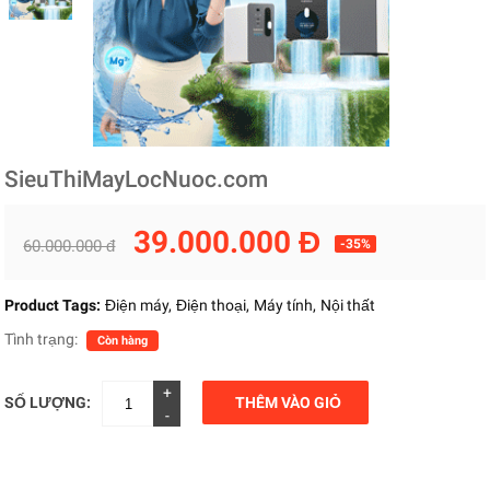
SieuThiMayLocNuoc.com
39.000.000 Đ
60.000.000 đ
-35%
Product Tags:
Điện máy
Điện thoại
Máy tính
Nội thất
Tình trạng:
Còn hàng
+
SỐ LƯỢNG:
THÊM VÀO GIỎ
-