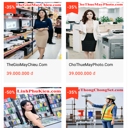
-35%
-35%
TheGioiMayChieu.com
ChoThueMayPhoto.com
39.000.000 đ
39.000.000 đ
-50%
-35%