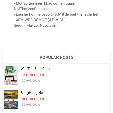
- Một số tên miền khác có liên quan:
NoiThatVanPhong.net...
- Liên hệ hotline 0985.616.618 để biết thêm chi tiết
- XEM WEB DEMO TẠI ĐỊA CHỈ:
SieuThiMayLocNuoc.com
POPULAR POSTS
WebThaiBinh.com
12.000.000 đ
20.000.000 đ
SongHong.net
38.000.000 đ
55.000.000 đ