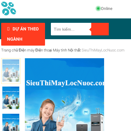
Online
DỰ ÁN THEO
NGÀNH
Trang chủ
Điện máy
Điện thoại
Máy tính
Nội thất
SieuThiMayLocNuoc.com