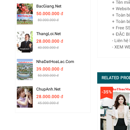
+ Tên mi
BacGiang.net
+ Websit
50.000.000 đ
+ Toàn bộ
80.000.000 đ
+ Toàn bộ
+ Free SS
ThangLoi.net
+ ĐẶC BI
- Liên hệ
28.000.000 đ
- XEM WE
40.000.000 đ
NhaDatHoaLac.com
39.000.000 đ
50.000.000 đ
RELATED PRO
ChupAnh.net
-35%
28.000.000 đ
45.000.000 đ