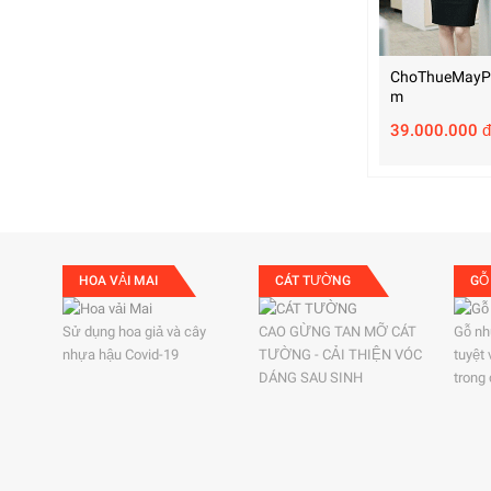
ChoThueMayP
M
39.000.000 đ
HOA VẢI MAI
CÁT TƯỜNG
GỖ
Sử dụng hoa giả và cây
CAO GỪNG TAN MỠ CÁT
Gỗ nh
nhựa hậu Covid-19
TƯỜNG - CẢI THIỆN VÓC
tuyệt
DÁNG SAU SINH
trong