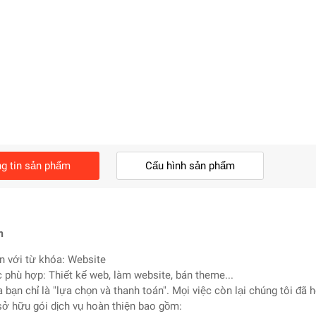
g tin sản phẩm
Cấu hình sản phẩm
m
n với từ khóa: Website
c phù hợp: Thiết kế web, làm website, bán theme...
a bạn chỉ là "lựa chọn và thanh toán". Mọi việc còn lại chúng tôi đã 
sở hữu gói dịch vụ hoàn thiện bao gồm: