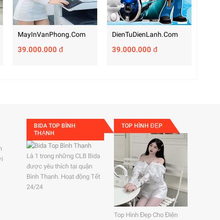
MayInVanPhong.com
DienTuDienLanh.com
39.000.000 đ
39.000.000 đ
BIDA TOP BÌNH
TOP HÌNH ĐẸP
THẠNH
h
Là 1 trong những CLB Bida
ởi
được yêu thích tại quận
Bình Thạnh. Hoạt động Tết
24/24
Top Hình Đẹp Cho Điện