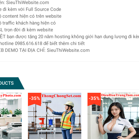
ền: SieuThiWebsite.com
e đi kèm với Full Source Code
 content hiện có trên website
 traffic khách hàng hiện có
L trọn đời đi kèm website
ỆT bạn được tặng 20 năm hosting không giới hạn dung lượng đi k
 hotline 0985.616.618 để biết thêm chi tiết
B DEMO TẠI ĐỊA CHỈ: SieuThiWebsite.com
DUCTS
-35%
-35%