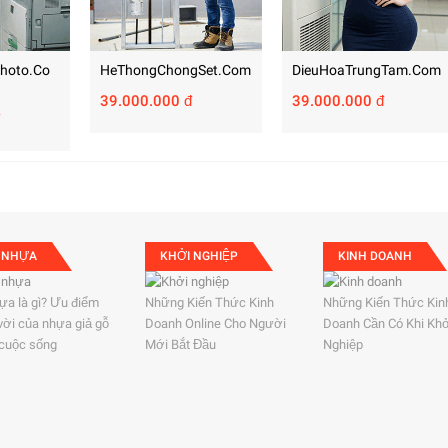
hoto.co
HeThongChongSet.com
DieuHoaTrungTam.com
39.000.000 đ
39.000.000 đ
 NHỰA
KHỞI NGHIỆP
KINH DOANH
ựa là gì? Ưu điểm
Những Kiến Thức Kinh
Những Kiến Thức Kin
 vời của nhựa giả gỗ
Doanh Online Cho Người
Doanh Cần Có Khi Kh
 cuộc sống
Mới Bắt Đầu
Nghiệp