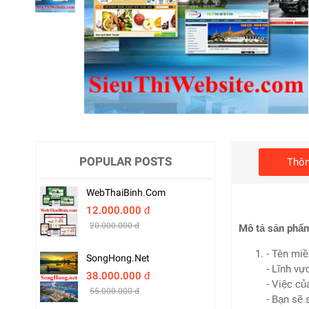
POPULAR POSTS
Thôn
WebThaiBinh.com
12.000.000 đ
20.000.000 đ
Mô tả sản phẩ
- Tên miề
SongHong.net
- Lĩnh vự
38.000.000 đ
- Việc củ
55.000.000 đ
- Bạn sẽ 