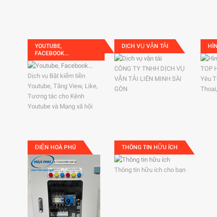
YOUTUBE,
DỊCH VỤ VẬN TẢI
HÌ
FACEBOOK...
CÔNG TY TNHH DỊCH VỤ
TOP 
Dịch vụ Bật kiếm tiền
VẬN TẢI LIÊN MINH SÀI
Yêu T
Youtube, Tăng View, Like,
GÒN
Thoại
Tương tác cho Kênh
Youtube và Mạng xã hội
ĐIỆN HOÀ PHÚ
THÔNG TIN HỮU ÍCH
Thông tin hữu ích cho bạn