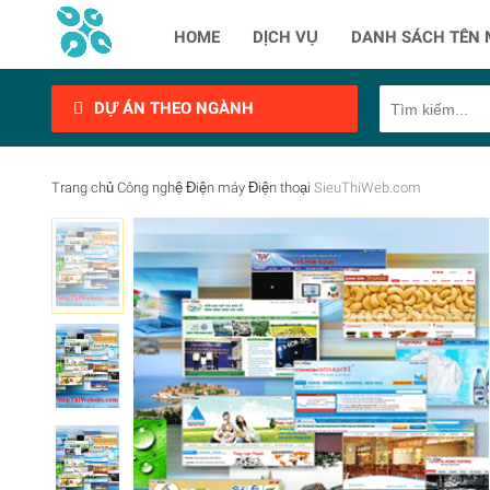
HOME
DỊCH VỤ
DANH SÁCH TÊN 
DỰ ÁN THEO NGÀNH
Trang chủ
Công nghệ
Điện máy
Điện thoại
SieuThiWeb.com