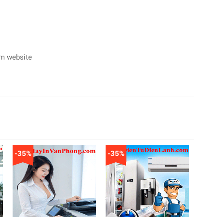
èm website
-35%
-35%