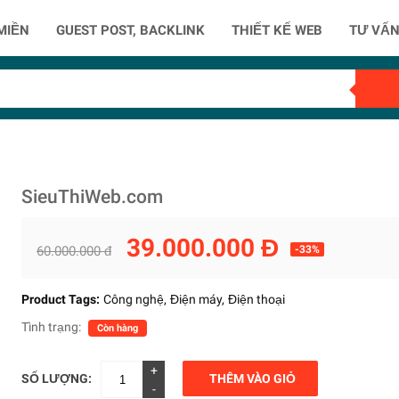
MIỀN
GUEST POST, BACKLINK
THIẾT KẾ WEB
TƯ VẤN
SieuThiWeb.com
39.000.000 Đ
60.000.000 đ
-33%
Product Tags:
Công nghệ
Điện máy
Điện thoại
Tình trạng:
Còn hàng
+
SỐ LƯỢNG:
THÊM VÀO GIỎ
-