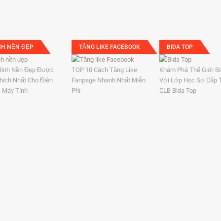
NH NỀN ĐẸP
TĂNG LIKE FACEBOOK
BIDA TOP
Hình Nền Đẹp Được
TOP 10 Cách Tăng Like
Khám Phá Thế Giới B
hích Nhất Cho Điện
Fanpage Nhanh Nhất Miễn
Với Lớp Học Sơ Cấp 
, Máy Tính
Phí
CLB Bida Top