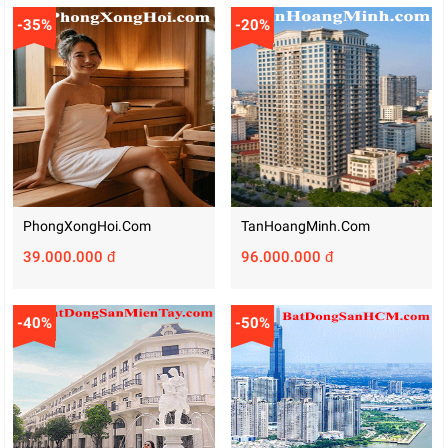
-35%
-20%
PhongXongHoi.com
TanHoangMinh.com
39.000.000 đ
96.000.000 đ
-40%
-50%