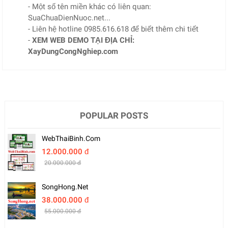
- Một số tên miền khác có liên quan:
SuaChuaDienNuoc.net...
- Liên hệ hotline 0985.616.618 để biết thêm chi tiết
-
XEM WEB DEMO TẠI ĐỊA CHỈ:
XayDungCongNghiep.com
POPULAR POSTS
WebThaiBinh.com
12.000.000 đ
20.000.000 đ
SongHong.net
38.000.000 đ
55.000.000 đ