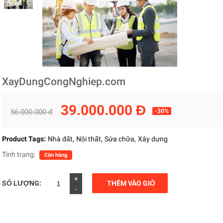
XayDungCongNghiep.com
39.000.000 Đ
56.000.000 đ
-30%
Product Tags:
Nhà đất
Nội thất
Sửa chữa
Xây dựng
Tình trạng:
Còn hàng
+
SỐ LƯỢNG:
THÊM VÀO GIỎ
-