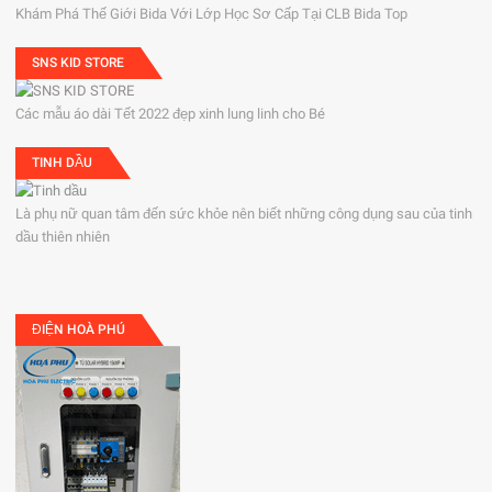
Khám Phá Thế Giới Bida Với Lớp Học Sơ Cấp Tại CLB Bida Top
SNS KID STORE
Các mẫu áo dài Tết 2022 đẹp xinh lung linh cho Bé
TINH DẦU
Là phụ nữ quan tâm đến sức khỏe nên biết những công dụng sau của tinh
dầu thiên nhiên
ĐIỆN HOÀ PHÚ