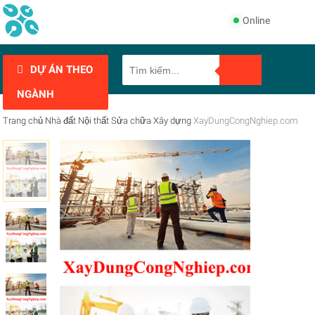
Online
DỰ ÁN THEO
NGÀNH
Trang chủ
Nhà đất
Nội thất
Sửa chữa
Xây dựng
XayDungCongNghiep.com