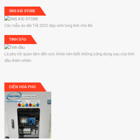
SNS KID STORE
Các mẫu áo dài Tết 2022 đẹp xinh lung linh cho Bé
TINH DẦU
Là phụ nữ quan tâm đến sức khỏe nên biết những công dụng sau của tinh
dầu thiên nhiên
ĐIỆN HOÀ PHÚ