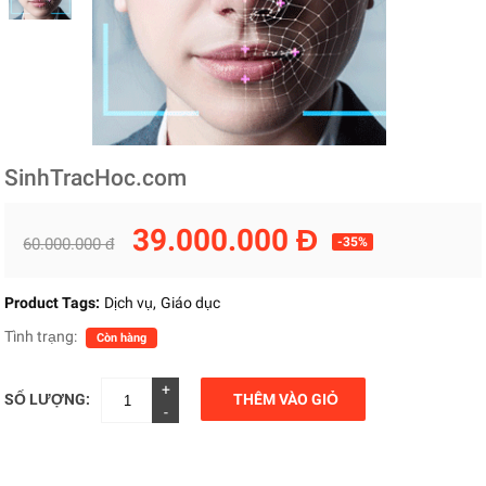
SinhTracHoc.com
39.000.000 Đ
60.000.000 đ
-35%
Product Tags:
Dịch vụ
Giáo dục
Tình trạng:
Còn hàng
+
SỐ LƯỢNG:
THÊM VÀO GIỎ
-