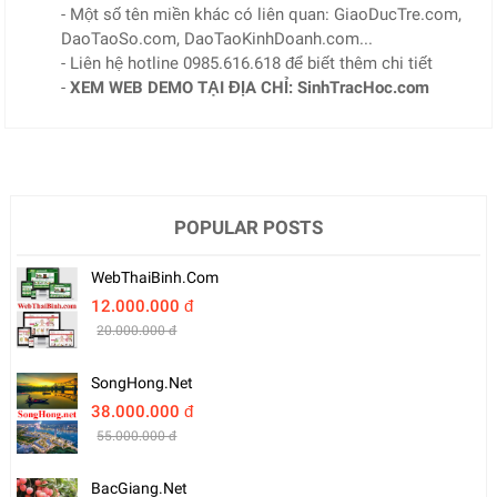
- Một số tên miền khác có liên quan: GiaoDucTre.com,
DaoTaoSo.com, DaoTaoKinhDoanh.com...
- Liên hệ hotline 0985.616.618 để biết thêm chi tiết
-
XEM WEB DEMO TẠI ĐỊA CHỈ: SinhTracHoc.com
POPULAR POSTS
WebThaiBinh.com
12.000.000 đ
20.000.000 đ
SongHong.net
38.000.000 đ
55.000.000 đ
BacGiang.net