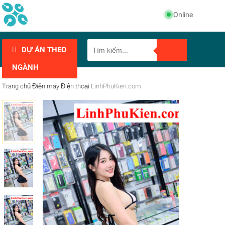
Online
DỰ ÁN THEO
NGÀNH
Trang chủ
Điện máy
Điện thoại
LinhPhuKien.com