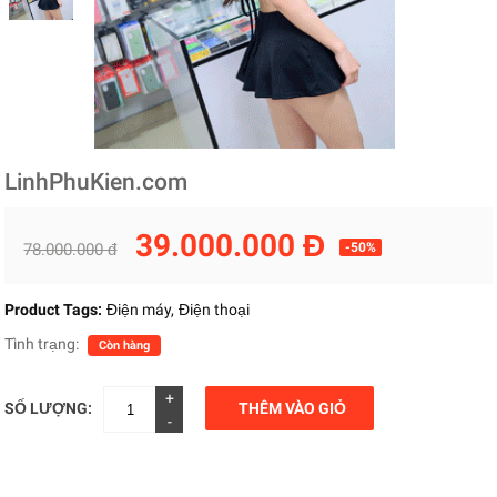
LinhPhuKien.com
39.000.000 Đ
78.000.000 đ
-50%
Product Tags:
Điện máy
Điện thoại
Tình trạng:
Còn hàng
+
SỐ LƯỢNG:
THÊM VÀO GIỎ
-