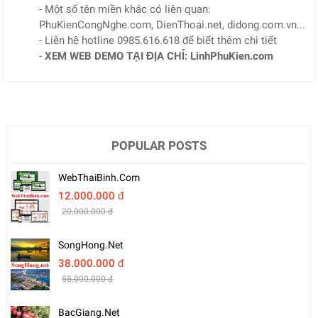
- Một số tên miền khác có liên quan:
PhuKienCongNghe.com, DienThoai.net, didong.com.vn...
- Liên hệ hotline 0985.616.618 để biết thêm chi tiết
-
XEM WEB DEMO TẠI ĐỊA CHỈ: LinhPhuKien.com
POPULAR POSTS
WebThaiBinh.com
12.000.000 đ
20.000.000 đ
SongHong.net
38.000.000 đ
55.000.000 đ
BacGiang.net