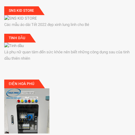
SNS KID STORE
Các mẫu áo dài Tết 2022 đẹp xinh lung linh cho Bé
TINH DẦU
Là phụ nữ quan tâm đến sức khỏe nên biết những công dụng sau của tinh
dầu thiên nhiên
ĐIỆN HOÀ PHÚ