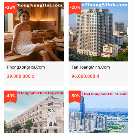
-35%
-20%
PhongXongHoi.com
TanHoangMinh.com
39.000.000 đ
96.000.000 đ
-40%
-50%