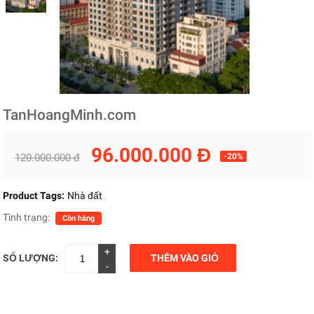
TanHoangMinh.com
96.000.000 Đ
120.000.000 đ
-20%
Product Tags:
Nhà đất
Tình trạng:
Còn hàng
+
SỐ LƯỢNG:
THÊM VÀO GIỎ
-