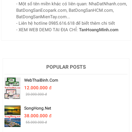
- Một số tên miền khác có liên quan: NhaDatNhanh.com,
BatDongSanEcopark.com, BatDongSanHCM.com,
BatDongSanMienTay.com...
- Liên hệ hotline 0985.616.618 để biết thêm chi tiết
- XEM WEB DEMO TẠI ĐỊA CHỈ:
TanHoangMinh.com
POPULAR POSTS
WebThaiBinh.com
12.000.000 đ
20.000.000 đ
SongHong.net
38.000.000 đ
55.000.000 đ