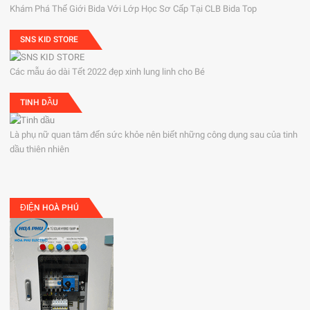
Khám Phá Thế Giới Bida Với Lớp Học Sơ Cấp Tại CLB Bida Top
SNS KID STORE
Các mẫu áo dài Tết 2022 đẹp xinh lung linh cho Bé
TINH DẦU
Là phụ nữ quan tâm đến sức khỏe nên biết những công dụng sau của tinh
dầu thiên nhiên
ĐIỆN HOÀ PHÚ