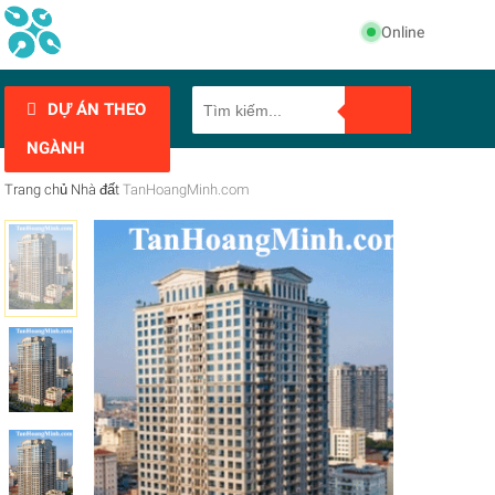
Online
DỰ ÁN THEO
NGÀNH
Trang chủ
Nhà đất
TanHoangMinh.com